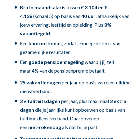
Bruto maandsalaris
tussen
€ 3.104 en €
4.138
(schaal 5) op basis van
40 uur
, afhankelijk van
jouw ervaring, leeftijd en opleiding.
Plus
8%
vakantiegeld.
Een
kantoorbonus,
zodat je meeprofiteert van
gezamenlijke resultaten.
Een
goede pensioenregeling
waarbij jij zelf
maar
4%
van de pensioenpremie betaalt.
25 vakantiedagen
per jaar op basis van een fulltime
dienstverband.
3 vitaliteitsdagen
per jaar, plus
maximaal
3 extra
dagen
die je jaarlijks kunt opbouwen op basis van
fulltime dienstverband.
Daarbovenop
een
niet‑rokendag
als dat bij je past.
Toegang tot ons
vitaliteitsmenu
met onder