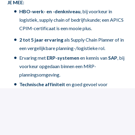
JE MEE:
HBO-werk- en -denkniveau
, bij voorkeur in
logistiek, supply chain of bedrijfskunde; een APICS
CPIM-certificaat is een mooie plus.
2 tot 5 jaar ervaring
als Supply Chain Planner of in
een vergelijkbare planning-/logistieke rol.
Ervaring met
ERP-systemen
en kennis van
SAP
, bij
voorkeur opgedaan binnen een MRP-
planningsomgeving.
Technische affiniteit
en goed gevoel voor
producten, materialen en specificaties.
Zeer vaardig in
Microsoft Office
en
Excel
op
expertniveau.
Goede beheersing van de
Engelse taal,
zowel in
woord als geschrift.