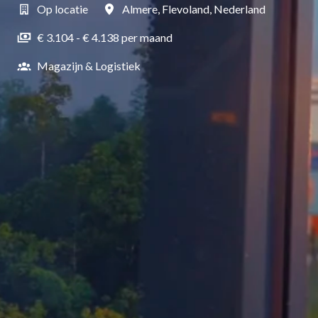
Op locatie
Almere
,
Flevoland
,
Nederland
€ 3.104 - € 4.138 per maand
Magazijn & Logistiek